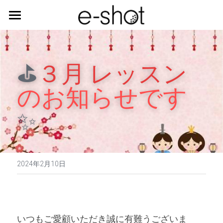
ご利用の流れ
LINE
⛳
３月 レッスン
のお知らせです
予約
✨
2024年2月10日
いつもご愛顧いただき誠に有難うございま